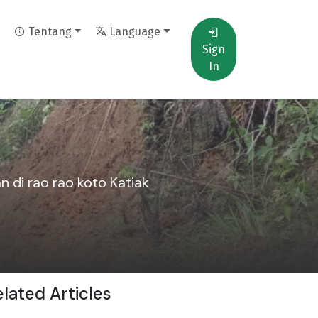
Tentang
Language
Sign
In
 di rao rao koto Katiak
elated Articles