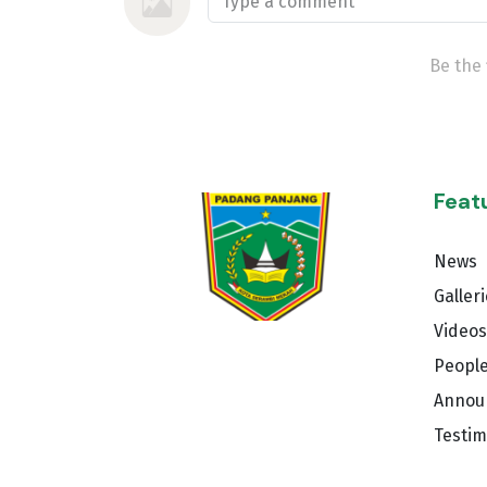
Be the 
Feat
News
Galler
Videos
Peopl
Annou
Testim