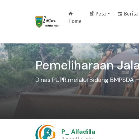
Peta
Berita
Home
Pemeliharaan Jal
Dinas PUPR melalui Bidang BMPSDA me
P_ Alfadilla
9 months ago